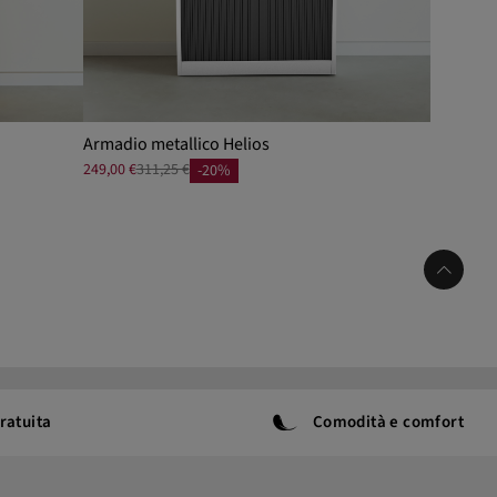
Armadio metallico Helios
249,00 €
311,25 €
-20%
ratuita
Comodità e comfort