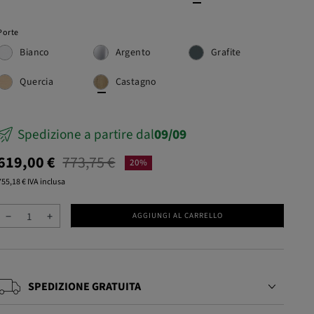
sivo
Porte
Bianco
Argento
Grafite
Quercia
Castagno
Spedizione a partire dal
09/09
619,00 €
773,75 €
20%
755,18 € IVA inclusa
−
+
AGGIUNGI AL CARRELLO
SPEDIZIONE GRATUITA