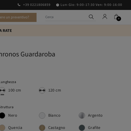
+39 0221806859
Lun-Gio: 9:00-17:30 Ven: 9:00-16:00
vere un preventivo?
0
A RATE
hronos Guardaroba
Lunghezza
100 cm
120 cm
Struttura
Nero
Bianco
Argento
Quercia
Castagno
Grafite