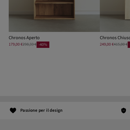
Chronos Aperto
Chronos Chius
179,00 €
298,33 €
249,00 €
415,00 €
-40%
Passione per il design