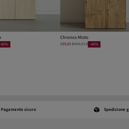
o
Chronos Misto
299,00 €
498,33 €
-40%
-40%
Pagamento sicuro
Spedizione g