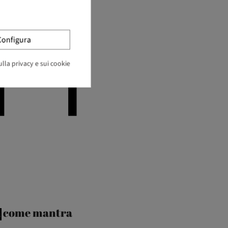
Configura
lla privacy e sui cookie
n
come mantra