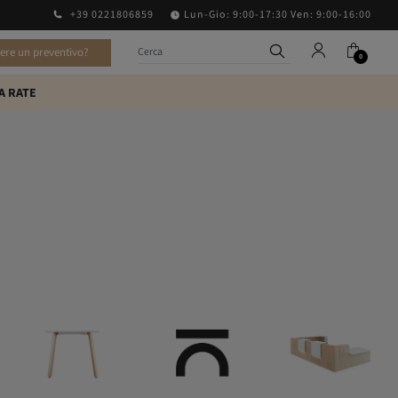
+39 0221806859
Lun-Gio: 9:00-17:30 Ven: 9:00-16:00
vere un preventivo?
0
A RATE