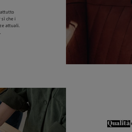
attutto
sì che i
ze attuali.
.
Qualità