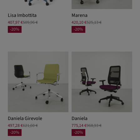
Lisa Imbottita
Marena
407,97 €
509,96 €
420,10 €
525,13 €
-20%
-20%
Daniela Girevole
Daniela
497,28 €
621,60 €
775,14 €
968,93 €
-20%
-20%