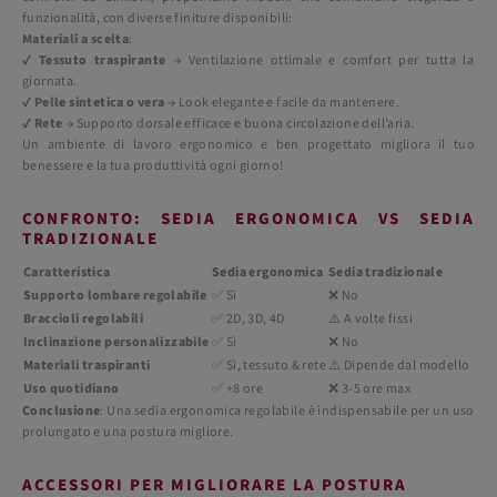
funzionalità, con diverse finiture disponibili:
Materiali a scelta
:
✔
Tessuto traspirante
→ Ventilazione ottimale e comfort per tutta la
giornata.
✔
Pelle sintetica o vera
→ Look elegante e facile da mantenere.
✔
Rete
→ Supporto dorsale efficace e buona circolazione dell’aria.
Un ambiente di lavoro ergonomico e ben progettato migliora il tuo
benessere e la tua produttività ogni giorno!
CONFRONTO: SEDIA ERGONOMICA VS SEDIA
TRADIZIONALE
Caratteristica
Sedia ergonomica
Sedia tradizionale
Supporto lombare regolabile
✅ Sì
❌ No
Braccioli regolabili
✅ 2D, 3D, 4D
⚠️ A volte fissi
Inclinazione personalizzabile
✅ Sì
❌ No
Materiali traspiranti
✅ Sì, tessuto & rete
⚠️ Dipende dal modello
Uso quotidiano
✅ +8 ore
❌ 3-5 ore max
Conclusione
: Una sedia ergonomica regolabile è indispensabile per un uso
prolungato e una postura migliore.
ACCESSORI PER MIGLIORARE LA POSTURA