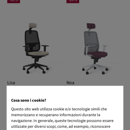
-30%
-20%
Lisa
Noa
270,14 €
337,68 €
296,61 €
370,76 €
-20%
-20%
Cosa sono i cookie?
Questo sito web utilizza cookie e/o tecnologie simili che
memorizzano e recuperano informazioni durante la
SPEDIZIONE IMMEDIATA
navigazione. In generale, queste tecnologie possono essere
Da 5 a 7 giorni lavorativi
utilizzate per diversi scopi, come, ad esempio, riconoscere