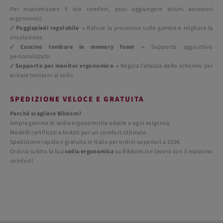
Per massimizzare il tuo comfort, puoi aggiungere alcuni accessori
ergonomici:
✔
Poggiapiedi regolabile
→ Riduce la pressione sulle gambe e migliora la
circolazione.
✔
Cuscino lombare in memory foam
→ Supporto aggiuntivo
personalizzato.
✔
Supporto per monitor ergonomico
→ Regola l’altezza dello schermo per
evitare tensioni al collo.
SPEDIZIONE VELOCE E GRATUITA
Perché scegliere Bikkom?
Ampia gamma di sedie ergonomiche adatte a ogni esigenza.
Modelli certificati e testati per un comfort ottimale.
Spedizione rapida e gratuita in Italia per ordini superiori a 250€.
Ordina subito la tua
sedia ergonomica
su Bikkom.it e lavora con il massimo
comfort!