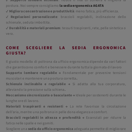
✔
Supporto lombare ottimale
: riduce il mal di schiena e migliora la
postura. Noi sempre consigliamo
la sedia ergonomica AGATA
✔
Migliora concentrazione e produttività
: meno fatica, più efficienza.
✔
Regolazioni personalizzate
: braccioli regolabili, inclinazione dello
schienale, seduta imbottita.
✔
Durabilità e materiali premium
: tessuti traspiranti, rete, pelle sintetica o
vera.
COME SCEGLIERE LA SEDIA ERGONOMICA
GIUSTA?
Il giusto modello di poltrona da ufficio ergonomica dipende da vari fattori
che garantiscono comfort e benessere durante tutta la giornata di lavoro
Supporto lombare regolabile →
Fondamentale per prevenire tensioni
muscolari e mantenere una postura corretta
.
Schienale inclinabile e regolabile →
Si adatta alla tua corporatura,
alleviando la pressione sulla schiena
.
Meccanismo sincronizzato o basculante →
Ideale per sostenerti durante le
lunghe ore di lavoro.
Materiali traspiranti e resistenti →
La rete favorisce la circolazione
dell’aria, mentre una poltrona in pelle dona eleganza e comfort.
Braccioli regolabili in altezza e profondità →
Essenziali per ridurre la
fatica nelle spalle e nei gomiti.
Scegliere una
sedia da ufficio ergonomica
adeguata permette di migliorare