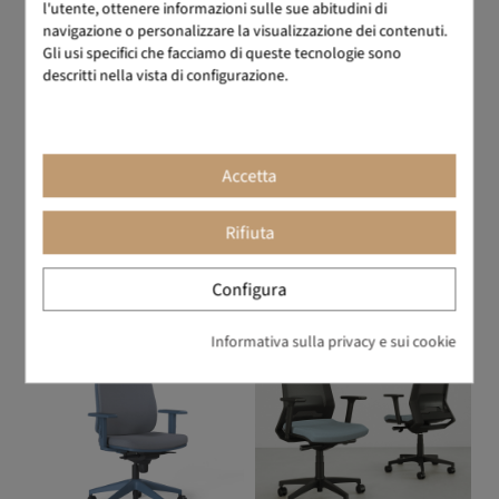
l'utente, ottenere informazioni sulle sue abitudini di
navigazione o personalizzare la visualizzazione dei contenuti.
Gli usi specifici che facciamo di queste tecnologie sono
descritti nella vista di configurazione.
Accetta
Diana Plus
Bella
299,00 €
498,33 €
329,00 €
548,33 €
Rifiuta
-40%
-40%
Configura
SPEDIZIONE IMMEDIATA
Informativa sulla privacy e sui cookie
Da 5 a 7 giorni lavorativi