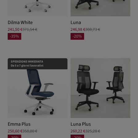
Dilma White
Luna
241,50 €
371,54 €
246,98 €
308,73 €
-35%
-20%
SPEDIZIONE IMMEDIATA
Da 5 a 7 giorni lavorativi
Emma Plus
Luna Plus
250,60 €
358,00 €
260,22 €
325,28 €