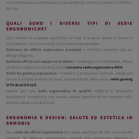
la concentrazione e ottimizzare la produttività, sia che tu lavori in ufficio o
da casa.
QUALI SONO I DIVERSI TIPI DI SEDIE
ERGONOMICHE?
Ogni utente ha esigenze specifiche in base al proprio posto di lavoro e
all’ambiente. Ecco i principali tipi di sedie ergonomiche:
Poltrona da ufficio ergonomica premium
→ Comfort massimo con un
design elegante.
Sedia da ufficio con supporto lombare
→ Ideale per un uso intenso, riduce
la fatica e migliora la postura, come
la nostra sedia ergonomica ANIA
Sedia da gaming ergonomica
→ Comfort e prestazioni ottimali, ideale per
lavoro o lunghe sessioni di gioco, caratteristiche della nostra
sedia gaming
VITA BLACK PLUS
Optare per una
sedia ergonomica di qualità
migliora il benessere
quotidiano. Investire in una buona seduta significa anche investire nella
propria salute e produttività.
ERGONOMIA E DESIGN: SALUTE ED ESTETICA IN
ARMONIA
Una
sedia da ufficio ergonomica
non deve sacrificare lo stile a favore del
comfort. Su Bikkom, proponiamo modelli che combinano eleganza e