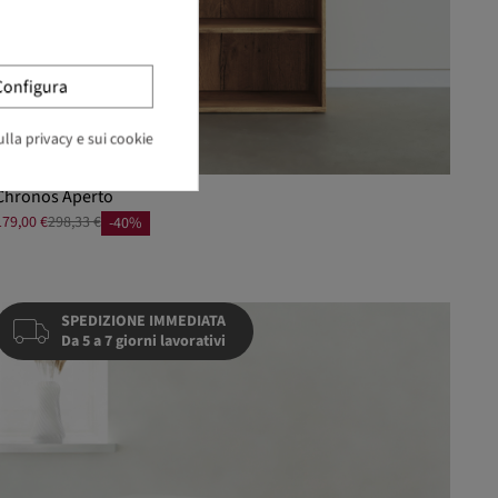
Configura
lla privacy e sui cookie
Chronos Aperto
179,00 €
298,33 €
-40%
SPEDIZIONE IMMEDIATA
Da 5 a 7 giorni lavorativi