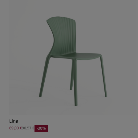
Lina
69,00 €
98,57 €
-30%