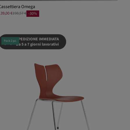
Cassettiera Omega
139,00 €
198,57 €
-30%
SPEDIZIONE IMMEDIATA
Pack 2 pz.
Da 5 a 7 giorni lavorativi