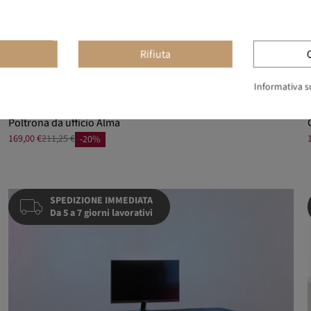
Rifiuta
Informativa su
Poltrona da ufficio Alma
169,00 €
211,25 €
-20%
SPEDIZIONE IMMEDIATA
Da 5 a 7 giorni lavorativi