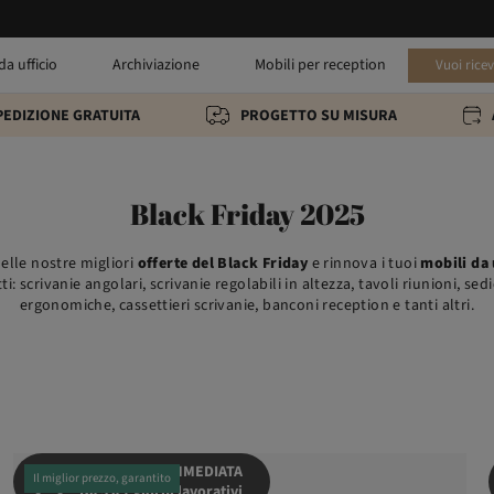
da ufficio
Archiviazione
Mobili per reception
Vuoi rice
PEDIZIONE GRATUITA
PROGETTO SU MISURA
Black Friday 2025
elle nostre migliori
offerte del Black Friday
e rinnova i tuoi
mobili da 
i: scrivanie angolari, scrivanie regolabili in altezza, tavoli riunioni, sedi
ergonomiche, cassettieri scrivanie, banconi reception e tanti altri.
SPEDIZIONE IMMEDIATA
Il miglior prezzo, garantito
Da 5 a 7 giorni lavorativi