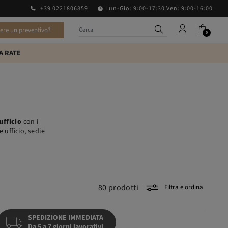
+39 0221806859
Lun-Gio: 9:00-17:30 Ven: 9:00-16:00
vere un preventivo?
0
A RATE
ufficio
con i
e ufficio, sedie
80
prodotti
Filtra e ordina
SPEDIZIONE IMMEDIATA
Da 5 a 7 giorni lavorativi