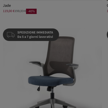
Jade
119,00 €
198,33 €
-40%
SPEDIZIONE IMMEDIATA
Da 5 a 7 giorni lavorativi