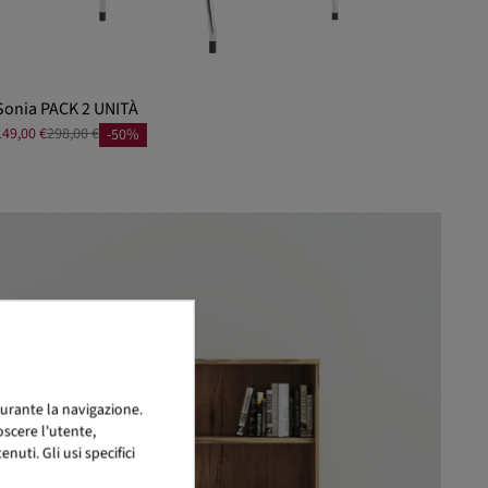
Sonia PACK 2 UNITÀ
149,00 €
298,00 €
-50%
urante la navigazione.
scere l'utente,
uti. Gli usi specifici