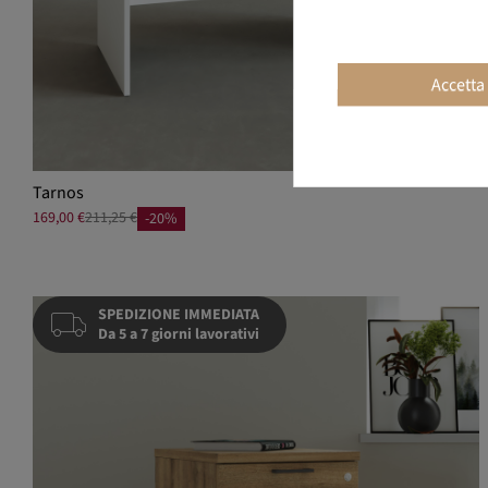
Accetta
Tarnos
169,00 €
211,25 €
-20%
SPEDIZIONE IMMEDIATA
Da 5 a 7 giorni lavorativi