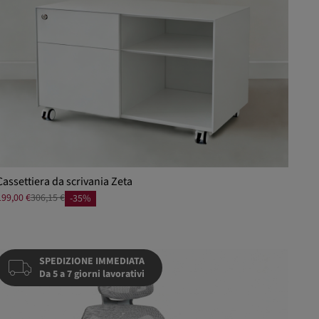
Cassettiera da scrivania Zeta
199,00 €
306,15 €
-35%
SPEDIZIONE IMMEDIATA
Da 5 a 7 giorni lavorativi