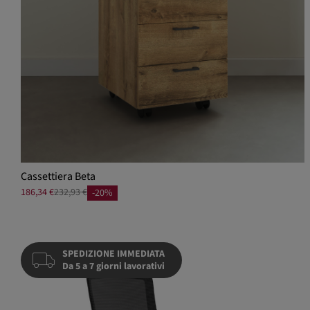
Cassettiera Beta
186,34 €
232,93 €
-20%
SPEDIZIONE IMMEDIATA
Da 5 a 7 giorni lavorativi