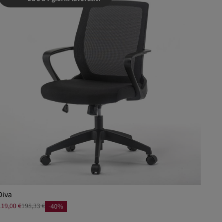
Diva
119,00 €
198,33 €
-40%