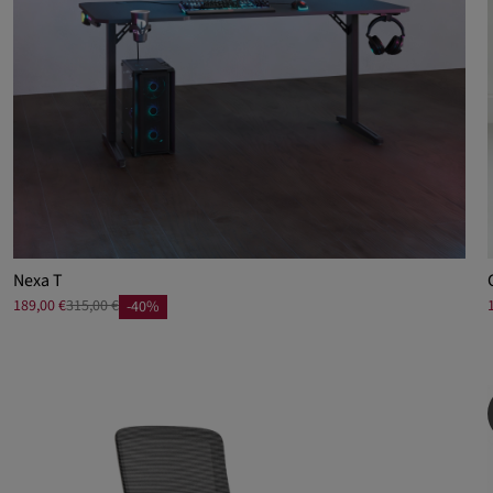
Nexa T
189,00 €
315,00 €
-40%