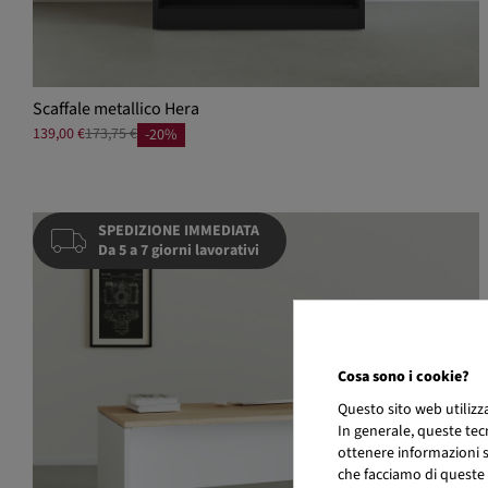
Scaffale metallico Hera
139,00 €
173,75 €
-20%
SPEDIZIONE IMMEDIATA
Da 5 a 7 giorni lavorativi
Cosa sono i cookie?
Questo sito web utiliz
In generale, queste tec
ottenere informazioni su
che facciamo di queste 