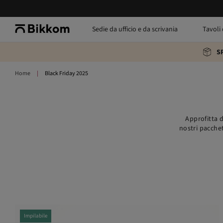
Sedie da ufficio e da scrivania
Tavoli 
S
Home
Black Friday 2025
Approfitta d
nostri pacchett
Impilabile