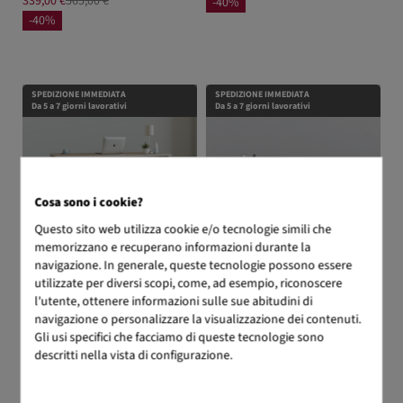
339,00 €
565,00 €
-40%
-40%
SPEDIZIONE IMMEDIATA
SPEDIZIONE IMMEDIATA
Da 5 a 7 giorni lavorativi
Da 5 a 7 giorni lavorativi
Cosa sono i cookie?
Questo sito web utilizza cookie e/o tecnologie simili che
memorizzano e recuperano informazioni durante la
navigazione. In generale, queste tecnologie possono essere
Estela
Nexa Pro
utilizzate per diversi scopi, come, ad esempio, riconoscere
349,00 €
536,92 €
349,00 €
581,67 €
l'utente, ottenere informazioni sulle sue abitudini di
-35%
-40%
navigazione o personalizzare la visualizzazione dei contenuti.
Gli usi specifici che facciamo di queste tecnologie sono
descritti nella vista di configurazione.