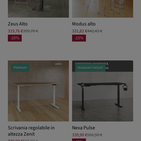
Zeus Alto
Modus alto
319,76 €
399,70 €
331,82 €
442,43 €
-20%
-25%
SPEDIZIONE IMMEDIATA
Premium
Accessori inclusi!
Da 5 a 7 giorni lavorativi
Scrivania regolabile in
Nexa Pulse
altezza Zenit
339,90 €
566,50 €