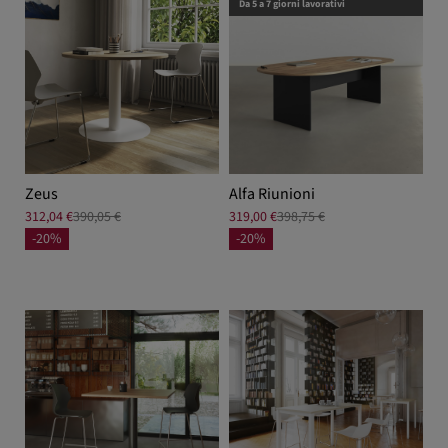
Da 5 a 7 giorni lavorativi
Zeus
Alfa Riunioni
312,04 €
390,05 €
319,00 €
398,75 €
-20%
-20%