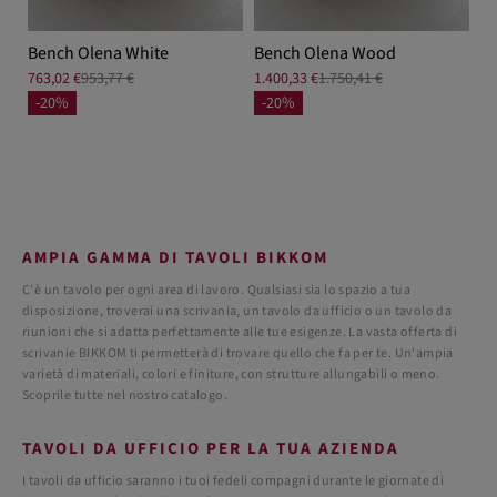
Bench Olena White
Bench Olena Wood
763,02 €
953,77 €
1.400,33 €
1.750,41 €
-20%
-20%
AMPIA GAMMA DI TAVOLI BIKKOM
C'è un tavolo per ogni area di lavoro. Qualsiasi sia lo spazio a tua
disposizione, troverai una scrivania, un tavolo da ufficio o un tavolo da
riunioni che si adatta perfettamente alle tue esigenze. La vasta offerta di
scrivanie BIKKOM ti permetterà di trovare quello che fa per te. Un'ampia
varietà di materiali, colori e finiture, con strutture allungabili o meno.
Scoprile tutte nel nostro catalogo.
TAVOLI DA UFFICIO PER LA TUA AZIENDA
I tavoli da ufficio saranno i tuoi fedeli compagni durante le giornate di