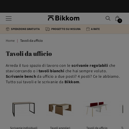
0
SPEDIZIONE GRATUITA
PROGETTO SU MISURA
A RATE
Home
Tavoli da ufficio
Tavoli da ufficio
Arreda il tuo spazio di lavoro con le
scrivanie regolabili
che
stavi cercando o i
tavoli bianchi
che hai sempre voluto.
Scrivanie bench
da ufficio a due posti? 4 posti? Ce le abbiamo.
Tutto sui tavoli e le scrivanie da
Bikkom
.
Scrivanie individuali
Tavoli angolari
Tavoli da ufficio
Tavoli