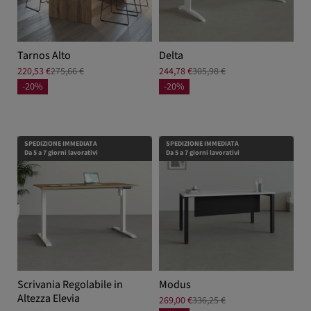
Tarnos Alto
Delta
220,53 €
275,66 €
244,78 €
305,98 €
-20%
-20%
SPEDIZIONE IMMEDIATA
SPEDIZIONE IMMEDIATA
Da 5 a 7 giorni lavorativi
Da 5 a 7 giorni lavorativi
Scrivania Regolabile in
Modus
Altezza Elevia
269,00 €
336,25 €