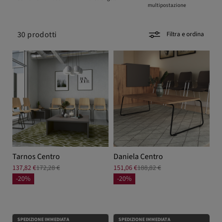
multipostazione
30
prodotti
Filtra e ordina
Tarnos Centro
Daniela Centro
137,82 €
172,28 €
151,06 €
188,82 €
-20%
-20%
SPEDIZIONE IMMEDIATA
SPEDIZIONE IMMEDIATA