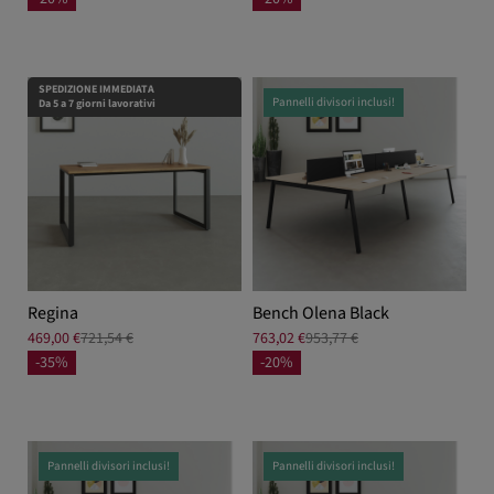
SPEDIZIONE IMMEDIATA
Pannelli divisori inclusi!
Da 5 a 7 giorni lavorativi
Regina
Bench Olena Black
469,00 €
721,54 €
763,02 €
953,77 €
-35%
-20%
Pannelli divisori inclusi!
Pannelli divisori inclusi!