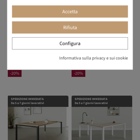
Accetta
Rifiuta
Configura
Informativa sulla privacy e sui cookie
Gamma
Olena
368,27 €
460,34 €
384,82 €
481,02 €
-20%
-20%
SPEDIZIONE IMMEDIATA
SPEDIZIONE IMMEDIATA
Da 5 a 7 giorni lavorativi
Da 5 a 7 giorni lavorativi