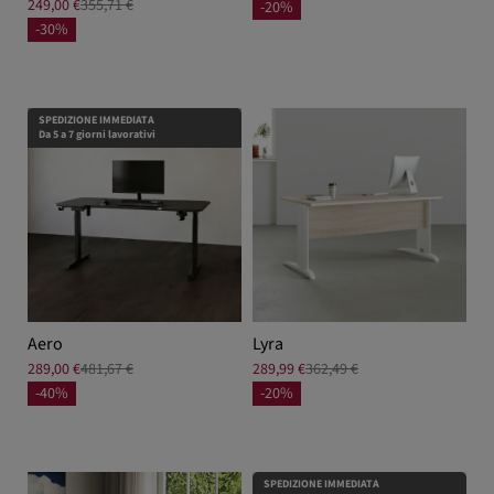
249,00 €
355,71 €
-20%
-30%
SPEDIZIONE IMMEDIATA
Da 5 a 7 giorni lavorativi
Aero
Lyra
289,00 €
481,67 €
289,99 €
362,49 €
-40%
-20%
SPEDIZIONE IMMEDIATA