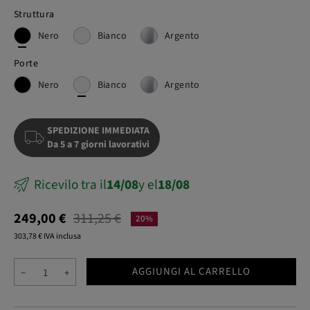
Struttura
Nero
Bianco
Argento
Porte
Nero
Bianco
Argento
SPEDIZIONE IMMEDIATA
Da 5 a 7 giorni lavorativi
Ricevilo tra il
14/08
y el
18/08
249,00 €
311,25 €
20%
303,78 € IVA inclusa
AGGIUNGI AL CARRELLO
−
+