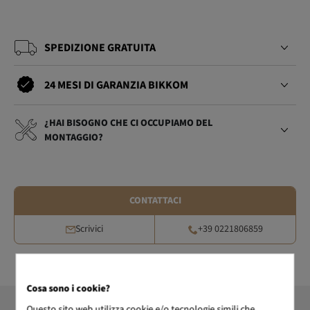
SPEDIZIONE GRATUITA
24 MESI DI GARANZIA BIKKOM
¿HAI BISOGNO CHE CI OCCUPIAMO DEL
MONTAGGIO?
CONTATTACI
Scrivici
+39 0221806859
Cosa sono i cookie?
Questo sito web utilizza cookie e/o tecnologie simili che