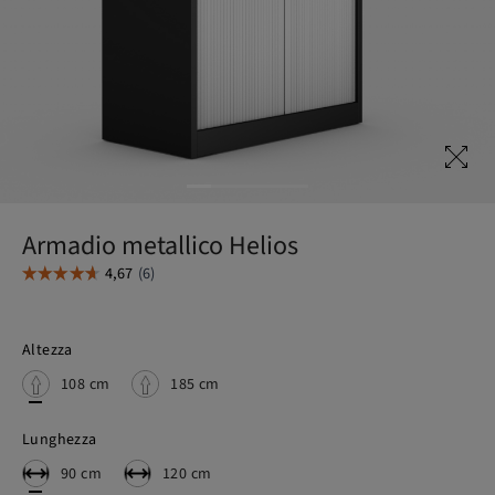
Armadio metallico Helios
Altezza
108 cm
185 cm
Lunghezza
90 cm
120 cm