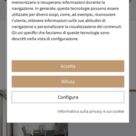
memorizzano e recuperano informazioni durante la
navigazione. In generale, queste tecnologie possono essere
utilizzate per diversi scopi, come, ad esempio, riconoscere
l'utente, ottenere informazioni sulle sue abitudini di
navigazione o personalizzare la visualizzazione dei contenuti.
Gli usi specifici che facciamo di queste tecnologie sono
IL DESIGN COME MANTRA
descritti nella vista di configurazione.
Siamo il marchio di mobili per ufficio che si impegna a fare
cose diverse. Il design è nel nostro DNA, come quell'attività
creativa che mira a progettare oggetti che siano utili ed
Accetta
estetici. Da BIKKOM troverai il miglior arredamento per
ufficio di design, con un ottimo rapporto qualità-prezzo.
Rifiuta
Configura
Informativa sulla privacy e sui cookie