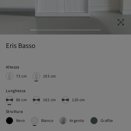
Eris Basso
Altezza
73 cm
103 cm
Lunghezza
80 cm
102 cm
120 cm
Struttura
Nero
Bianco
Argento
Grafite