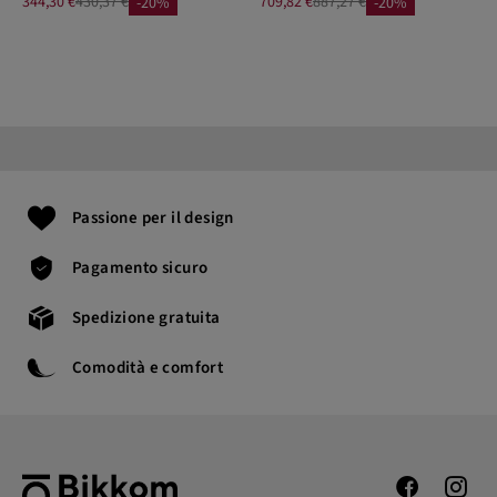
344,30 €
430,37 €
709,82 €
887,27 €
-20%
-20%
Passione per il design
Pagamento sicuro
Spedizione gratuita
Comodità e comfort