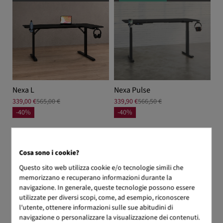
Nexa L
Nexa Pulse
339,00 €
565,00 €
339,90 €
566,50 €
-40%
-40%
Cosa sono i cookie?
SPEDIZIONE IMMEDIATA
Da 5 a 7 giorni lavorativi
Questo sito web utilizza cookie e/o tecnologie simili che
memorizzano e recuperano informazioni durante la
navigazione. In generale, queste tecnologie possono essere
utilizzate per diversi scopi, come, ad esempio, riconoscere
l'utente, ottenere informazioni sulle sue abitudini di
navigazione o personalizzare la visualizzazione dei contenuti.