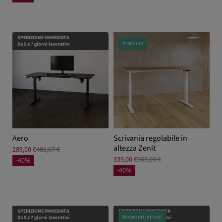
SPEDIZIONE IMMEDIATA
Premium
Da 5 a 7 giorni lavorativi
Aero
Scrivania regolabile in
altezza Zenit
289,00 €
481,67 €
339,00 €
565,00 €
-40%
-40%
SPEDIZIONE IMMEDIATA
SPEDIZIONE IMMEDIATA
Accessori inclusi!
Da 5 a 7 giorni lavorativi
Da 5 a 7 giorni lavorativi