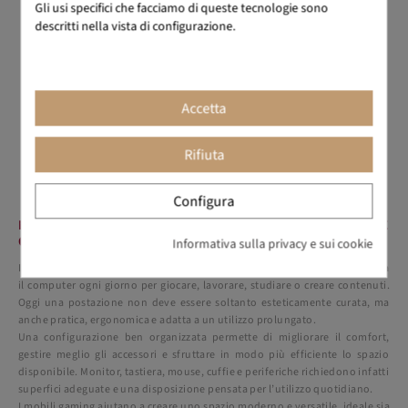
Gli usi specifici che facciamo di queste tecnologie sono
descritti nella vista di configurazione.
Nexa Pro
Daniela
349,00 €
581,67 €
775,14 €
968,93 €
-40%
-20%
Accetta
Rifiuta
Configura
MOBILI GAMING PER UNA POSTAZIONE COMODA E
ORGANIZZATA
Informativa sulla privacy e sui cookie
I Mobili Gaming sono diventati una scelta sempre più diffusa tra chi utilizza
il computer ogni giorno per giocare, lavorare, studiare o creare contenuti.
Oggi una postazione non deve essere soltanto esteticamente curata, ma
anche pratica, ergonomica e adatta a un utilizzo prolungato.
Una configurazione ben organizzata permette di migliorare il comfort,
gestire meglio gli accessori e sfruttare in modo più efficiente lo spazio
disponibile. Monitor, tastiera, mouse, cuffie e periferiche richiedono infatti
superfici adeguate e una disposizione pensata per l’utilizzo quotidiano.
I mobili gaming aiutano a creare uno spazio moderno e versatile, ideale sia