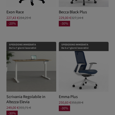
Exon Race
Becca Black Plus
227,43 €
284,29 €
229,00 €
327,14 €
-20%
-30%
SPEDIZIONE IMMEDIATA
SPEDIZIONE IMMEDIATA
Da 5 a 7 giorni lavorativi
Da 5 a 7 giorni lavorativi
Scrivania Regolabile in
Emma Plus
Altezza Elevia
250,60 €
358,00 €
249,00 €
355,71 €
-30%
-30%