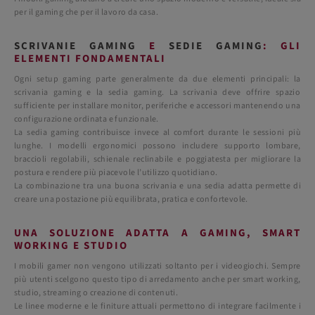
per il gaming che per il lavoro da casa.
SCRIVANIE GAMING
E
SEDIE GAMING
: GLI
ELEMENTI FONDAMENTALI
Ogni setup gaming parte generalmente da due elementi principali: la
scrivania gaming e la sedia gaming. La scrivania deve offrire spazio
sufficiente per installare monitor, periferiche e accessori mantenendo una
configurazione ordinata e funzionale.
La sedia gaming contribuisce invece al comfort durante le sessioni più
lunghe. I modelli ergonomici possono includere supporto lombare,
braccioli regolabili, schienale reclinabile e poggiatesta per migliorare la
postura e rendere più piacevole l’utilizzo quotidiano.
La combinazione tra una buona scrivania e una sedia adatta permette di
creare una postazione più equilibrata, pratica e confortevole.
UNA SOLUZIONE ADATTA A GAMING, SMART
WORKING E STUDIO
I mobili gamer non vengono utilizzati soltanto per i videogiochi. Sempre
più utenti scelgono questo tipo di arredamento anche per smart working,
studio, streaming o creazione di contenuti.
Le linee moderne e le finiture attuali permettono di integrare facilmente i