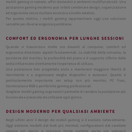
mobili gaming in camere, uffici domestici e ambienti multifunzionali. Una
postazione gaming moderna può infatti combinare design, organizzazione
ed ergonomia senza risultare eccessiva a livello estetico.
Per questo motivo, i mobili gaming rappresentano oggi una soluzione
versatile per diverse esigenze quotidiane.
COMFORT ED ERGONOMIA PER LUNGHE SESSIONI
Quando si trascorrono molte ore davanti al computer, comfort ed
ergonomia diventano aspetti fondamentali. La stabilità della scrivania, la
posizione del monitor, la profondità del piano e il supporto offerto dalla
sedia influenzano direttamente l’esperienza di utilizzo.
Una postazione ben progettata aiuta a mantenere maggiore libertà di
movimento e a organizzare meglio dispositivi e accessori. Questo è
particolarmente importante nei setup con più monitor, PC fisso,
illuminazione RGB o periferiche gaming professionali.
Scegliere mobili gaming ergonomici permette di rendere la postazione più
funzionale e piacevole da utilizzare ogni giorno.
DESIGN MODERNO PER QUALSIASI AMBIENTE
Negli ultimi anni il design dei mobili gaming si è evoluto notevolmente.
Oggi esistono modelli dal look più minimal, configurazioni dal carattere
gaming più deciso e soluzioni ibride perfette anche per ambienti