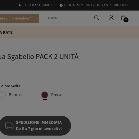
+39 0221806859
Lun-Gio: 9:00-17:30 Ven: 9:00-16:00
vere un preventivo?
0
A RATE
ua Sgabello PACK 2 UNITÀ
Colore Sedia
Bianco
Rosso
SPEDIZIONE IMMEDIATA
Da 5 a 7 giorni lavorativi