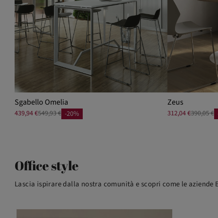
Sgabello Omelia
Zeus
439,94 €
549,93 €
312,04 €
390,05 €
-20%
Office style
Lascia ispirare dalla nostra comunità e scopri come le aziende B