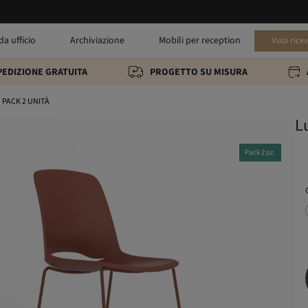
da ufficio
Archiviazione
Mobili per reception
Vuoi rice
PEDIZIONE GRATUITA
PROGETTO SU MISURA
o PACK 2 UNITÀ
L
Pack 2 pz.