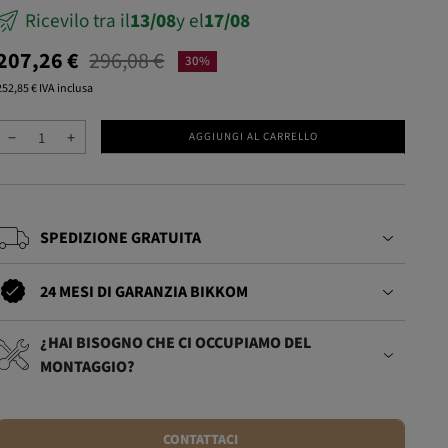
sivo
Ricevilo tra il
13/08
y el
17/08
207,26 €
296,08 €
30%
252,85 € IVA inclusa
−
+
AGGIUNGI AL CARRELLO
SPEDIZIONE GRATUITA
24 MESI DI GARANZIA BIKKOM
¿HAI BISOGNO CHE CI OCCUPIAMO DEL
MONTAGGIO?
CONTATTACI