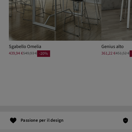
Sgabello Omelia
Genius alto
439,94 €
549,93 €
361,22 €
451,52 €
-20%
Passione per il design