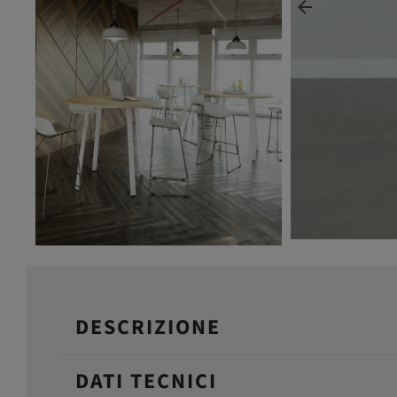
arrow_back
Precedente
DESCRIZIONE
DATI TECNICI