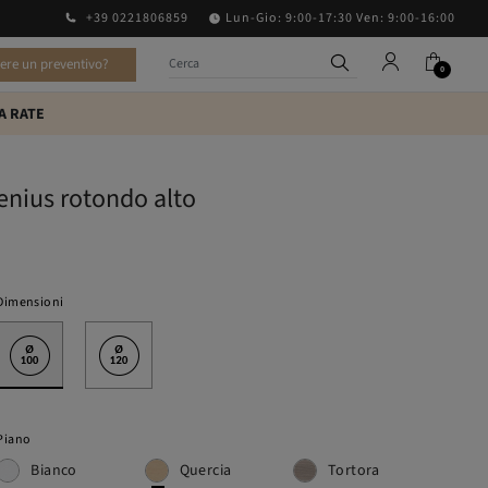
+39 0221806859
Lun-Gio: 9:00-17:30 Ven: 9:00-16:00
vere un preventivo?
0
A RATE
enius rotondo alto
Dimensioni
Piano
Bianco
Quercia
Tortora