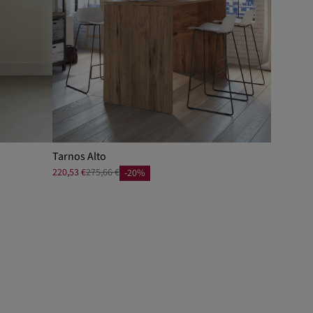
Tarnos Alto
220,53 €
275,66 €
-20%