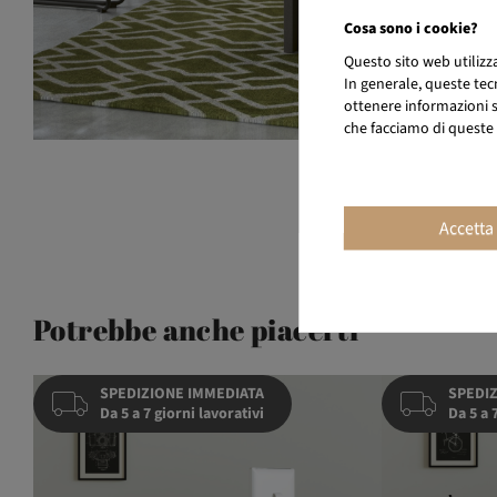
Cosa sono i cookie?
Questo sito web utiliz
In generale, queste tec
ottenere informazioni su
che facciamo di queste 
Accetta
Potrebbe anche piacerti
SPEDIZIONE IMMEDIATA
SPEDIZ
Da 5 a 7 giorni lavorativi
Da 5 a 