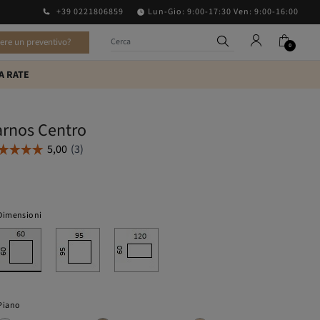
+39 0221806859
Lun-Gio: 9:00-17:30 Ven: 9:00-16:00
vere un preventivo?
0
A RATE
arnos Centro
Dimensioni
Piano