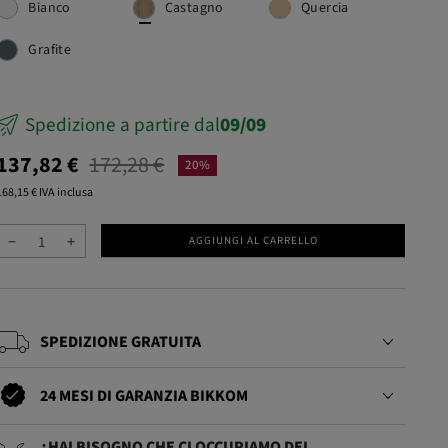
Bianco
Castagno
Quercia
sivo
Grafite
Spedizione a partire dal
09/09
137,82 €
172,28 €
20%
168,15 € IVA inclusa
−
+
AGGIUNGI AL CARRELLO
SPEDIZIONE GRATUITA
24 MESI DI GARANZIA BIKKOM
¿HAI BISOGNO CHE CI OCCUPIAMO DEL