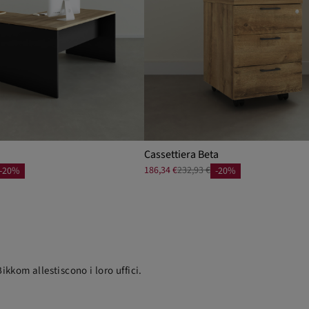
Cassettiera Beta
186,34 €
232,93 €
-20%
-20%
ikkom allestiscono i loro uffici.