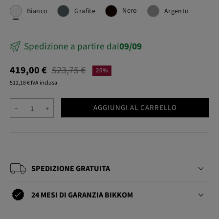
Nero
Bianco
Grafite
Argento
Spedizione a partire dal
09/09
419,00 €
523,75 €
20%
511,18 € IVA inclusa
AGGIUNGI AL CARRELLO
−
+
SPEDIZIONE GRATUITA
24 MESI DI GARANZIA BIKKOM