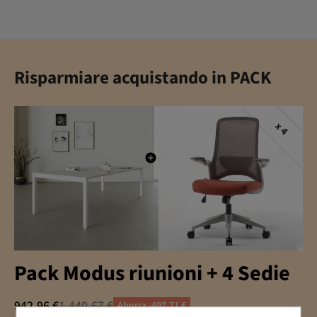
Risparmiare acquistando in PACK
x 4
Pack Modus riunioni + 4 Sedie
942,96 €
1.440,67 €
Ahorra -497,71 €