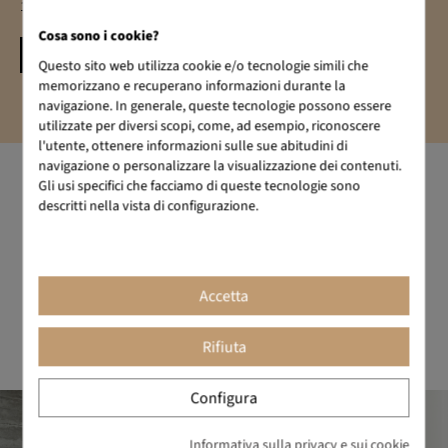
1.150,42 € IVA inclusa
Cosa sono i cookie?
CONFIGURA IL TUO PACCHETTO
Questo sito web utilizza cookie e/o tecnologie simili che
memorizzano e recuperano informazioni durante la
navigazione. In generale, queste tecnologie possono essere
utilizzate per diversi scopi, come, ad esempio, riconoscere
l'utente, ottenere informazioni sulle sue abitudini di
navigazione o personalizzare la visualizzazione dei contenuti.
Gli usi specifici che facciamo di queste tecnologie sono
descritti nella vista di configurazione.
IL DESIGN COME MANTRA
Siamo il marchio di mobili per ufficio che si impegna a fare
cose diverse. Il design è nel nostro DNA, come quell'attività
creativa che mira a progettare oggetti che siano utili ed
Accetta
estetici. Da BIKKOM troverai il miglior arredamento per
ufficio di design, con un ottimo rapporto qualità-prezzo.
Rifiuta
Configura
Informativa sulla privacy e sui cookie