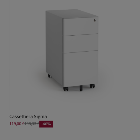
Cassettiera Sigma
119,00 €
198,33 €
-40%