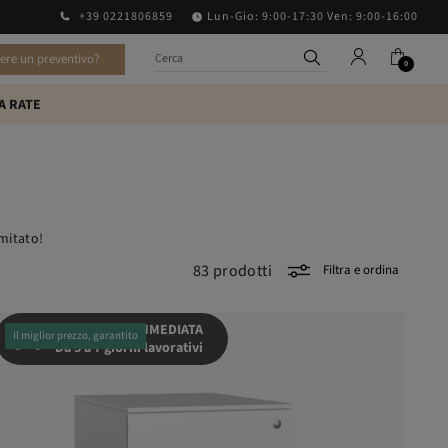
+39 0221806859
Lun-Gio: 9:00-17:30 Ven: 9:00-16:00
vere un preventivo?
0
A RATE
imitato!
83
prodotti
Filtra e ordina
SPEDIZIONE IMMEDIATA
Il miglior prezzo, garantito
Da 5 a 7 giorni lavorativi