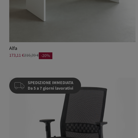
Alfa
173,11 €
216,39 €
-20%
SPEDIZIONE IMMEDIATA
Da 5 a 7 giorni lavorativi