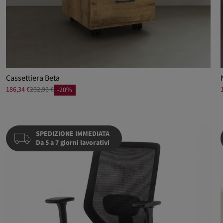
Cassettiera Beta
186,34 €
232,93 €
-20%
SPEDIZIONE IMMEDIATA
Da 5 a 7 giorni lavorativi