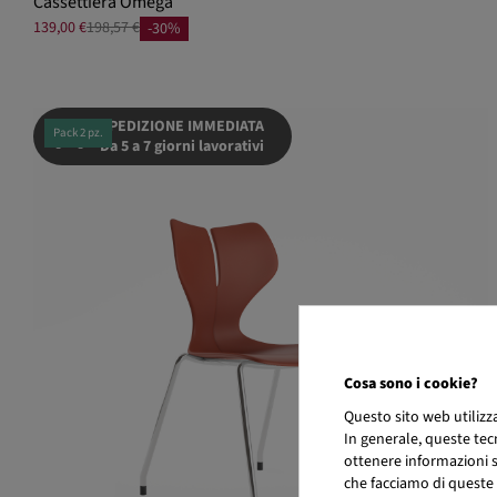
Cassettiera Omega
139,00 €
198,57 €
-30%
SPEDIZIONE IMMEDIATA
Pack 2 pz.
Da 5 a 7 giorni lavorativi
Cosa sono i cookie?
Questo sito web utiliz
In generale, queste tec
ottenere informazioni su
che facciamo di queste 