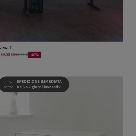
Nexa T
189,00 €
315,00 €
-40%
SPEDIZIONE IMMEDIATA
Da 5 a 7 giorni lavorativi