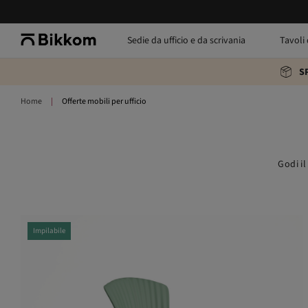
Sedie da ufficio e da scrivania
Tavoli 
S
Home
Offerte mobili per ufficio
Godi il
Impilabile