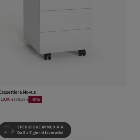
Cassettiera Novus
119,00 €
198,33 €
-40%
SPEDIZIONE IMMEDIATA
Da 5 a 7 giorni lavorativi