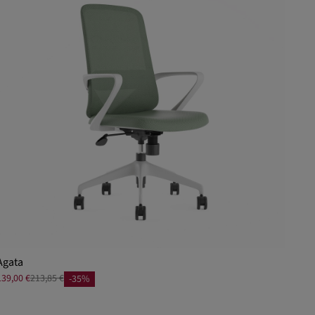
Agata
139,00 €
213,85 €
-35%