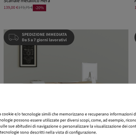
Scaffale metallico Hera
139,00 €
173,75 €
-20%
SPEDIZIONE IMMEDIATA
Da 5 a 7 giorni lavorativi
za cookie e/o tecnologie simili che memorizzano e recuperano informazioni d
nologie possono essere utilizzate per diversi scopi, come, ad esempio, ricono
lle sue abitudini di navigazione o personalizzare la visualizzazione dei conten
tecnologie sono descritti nella vista di configurazione.