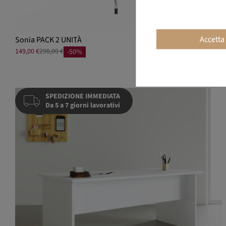
Accetta
Sonia PACK 2 UNITÀ
149,00 €
298,00 €
-50%
SPEDIZIONE IMMEDIATA
Da 5 a 7 giorni lavorativi