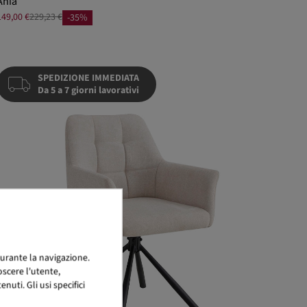
Ania
149,00 €
229,23 €
-35%
SPEDIZIONE IMMEDIATA
Da 5 a 7 giorni lavorativi
urante la navigazione.
scere l'utente,
uti. Gli usi specifici