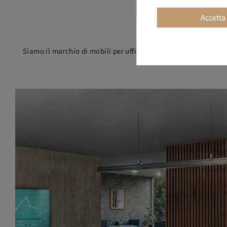
Accetta
Siamo il marchio di mobili per ufficio che si impegna a fare l
troverete i