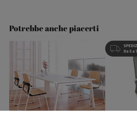
Potrebbe anche piacerti
SPEDIZ
Da 5 a 