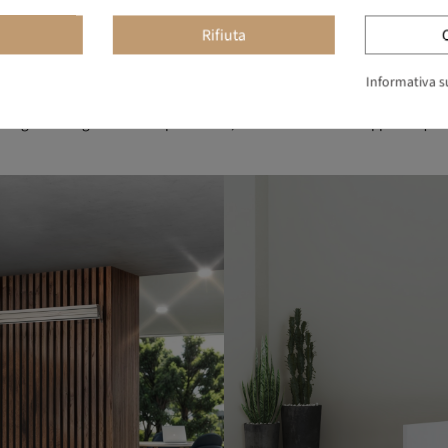
Rifiuta
IL DESIGN COME MANTRA
Informativa su
e cose in modo diverso. Il design è nel nostro DNA, come attività crea
l miglior design di mobili per ufficio, con un eccellente rapporto qua