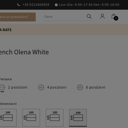
+39 0221806859
Lun-Gio: 9:00-17:30 Ven: 9:00-16:00
vere un preventivo?
0
A RATE
ench Olena White
Persone
2 posizioni
4 posizioni
6 posizioni
Dimensioni