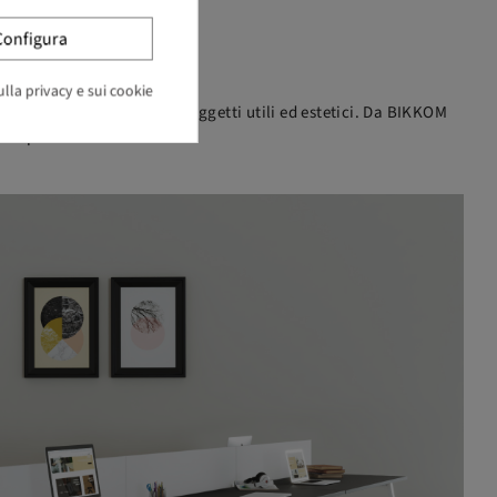
Configura
lla privacy e sui cookie
tiva che mira a progettare oggetti utili ed estetici. Da BIKKOM
lità-prezzo.