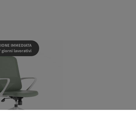
IONE IMMEDIATA
7 giorni lavorativi