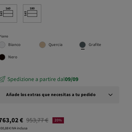
sivo
Piano
Bianco
Quercia
Grafite
Nero
Spedizione a partire dal
09/09
Añade los extras que necesitas a tu pedido
763,02 €
953,77 €
20%
930,88 € IVA inclusa