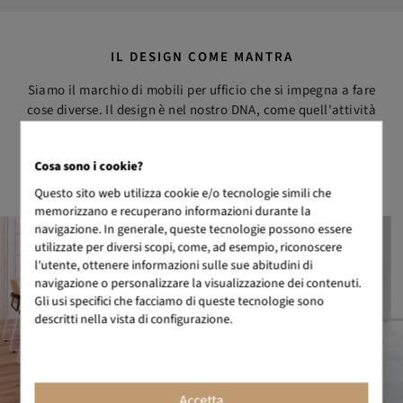
IL DESIGN COME MANTRA
Siamo il marchio di mobili per ufficio che si impegna a fare
cose diverse. Il design è nel nostro DNA, come quell'attività
creativa che mira a progettare oggetti che siano utili ed
estetici. Da BIKKOM troverai il miglior arredamento per
Cosa sono i cookie?
ufficio di design, con un ottimo rapporto qualità-prezzo.
Questo sito web utilizza cookie e/o tecnologie simili che
memorizzano e recuperano informazioni durante la
navigazione. In generale, queste tecnologie possono essere
utilizzate per diversi scopi, come, ad esempio, riconoscere
l'utente, ottenere informazioni sulle sue abitudini di
navigazione o personalizzare la visualizzazione dei contenuti.
Gli usi specifici che facciamo di queste tecnologie sono
descritti nella vista di configurazione.
Accetta